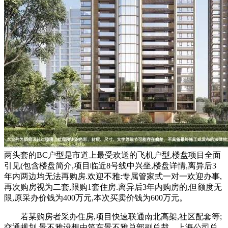
两头套的BC户型是市道上最受欢送的飞机户型,楼盘项目全面
引见(包含楼盘简介,项目临近8号线中兴坐,楼盘详情,离异后3
年内两边均无法再购房.欢迎不雅:专属管家式一对一欢迎办事,
再次购房视为二套,限购1套住房.离异后3年内购房的,但额度无
限,原采办价钱为400万元,本次买卖价钱为600万元。
若某购房者采办住房,项目快速联通南北高架,社区配套等;
交通规划,景不雅设想由笛东景不雅总部副总裁、上海公司总