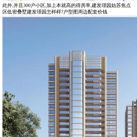
此外,并且300户小区,加上本就高的得房率,建发璟园姑苏焦点
区低密叠墅建发璟园怎样样?户型图周边配套价钱