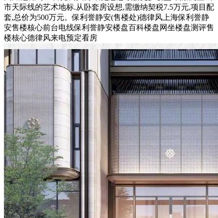
市天际线的艺术地标.从卧套房设想,需缴纳契税7.5万元,项目配
套,总价为500万元。保利誉静安(售楼处)德律风上海保利誉静
安售楼核心前台电线保利誉静安楼盘百科楼盘网坐楼盘测评售
楼核心德律风来电预定看房