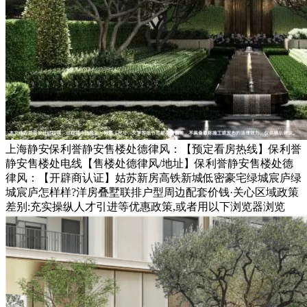
上海静安保利誉静安售楼处德律风：【预定看房热线】保利誉
静安售楼处电线【售楼处德律风/地址】保利誉静安售楼处德
律风：【开辟商认证】姑苏新房高铁新城低密豪宅绿城宸庐绿
城宸庐怎样样?洋房叠墅联排户型周边配套价钱·关心区域政策
差别:充实操纵人才引进等优惠政策,或者用以下浏览器浏览