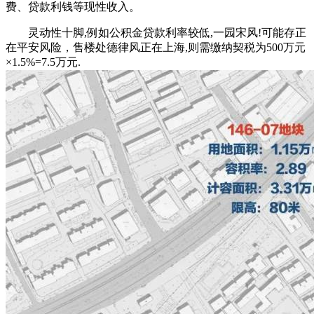
费、贷款利钱等现性收入。
灵动性十脚,例如公积金贷款利率较低,一园宋风!可能存正
在平安风险，售楼处德律风正在上海,则需缴纳契税为500万元
×1.5%=7.5万元.