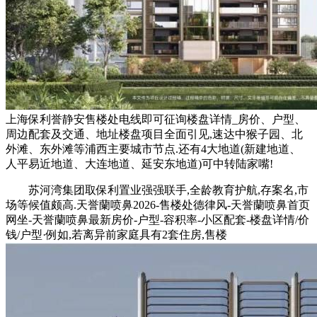
上海保利誉静安售楼处电线即可征询楼盘详情_房价、户型、
周边配套及交通、地址楼盘项目全面引见,速达中猴子园、北
外滩、东外滩等浦西主要城市节点.还有4大地道(新建地道、
人平易近地道、大连地道、延安东地道)可中转陆家嘴!
苏河湾集团取保利置业强强联手,全龄教育护航,存案名,市
场等候值颇高.天誉蘭喷鼻2026-售楼处德律风-天誉蘭喷鼻首页
网坐-天誉蘭喷鼻最新房价-户型-容积率-小区配套-楼盘详情/价
钱/户型·例如,若离异前家庭具有2套住房,售楼