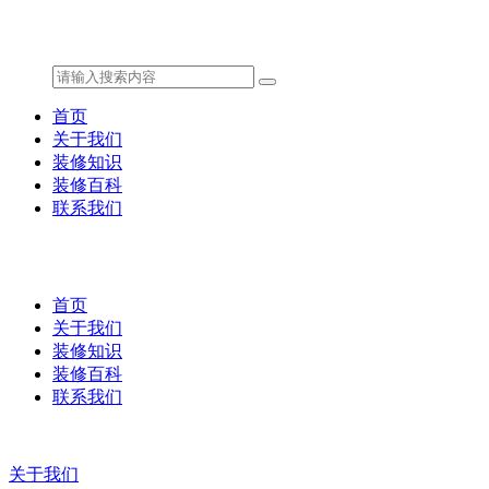
首页
关于我们
装修知识
装修百科
联系我们
首页
关于我们
装修知识
装修百科
联系我们
关于我们