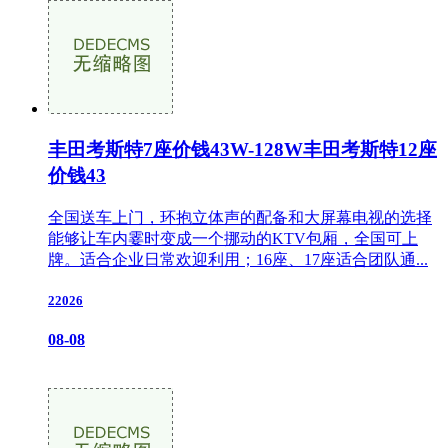
丰田考斯特7座价钱43W-128W丰田考斯特12座
价钱43
全国送车上门，环抱立体声的配备和大屏幕电视的选择
能够让车内霎时变成一个挪动的KTV包厢，全国可上
牌。适合企业日常欢迎利用；16座、17座适合团队通...
22026
08-08