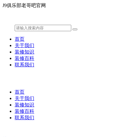
J9俱乐部老哥吧官网
首页
关于我们
装修知识
装修百科
联系我们
首页
关于我们
装修知识
装修百科
联系我们