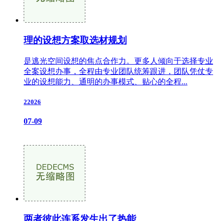
理的设想方案取选材规划
是逃光空间设想的焦点合作力。更多人倾向于选择专业
全案设想办事，全程由专业团队统筹跟进，团队凭仗专
业的设想能力、通明的办事模式、贴心的全程...
22026
07-09
两者彼此连系发生出了热能