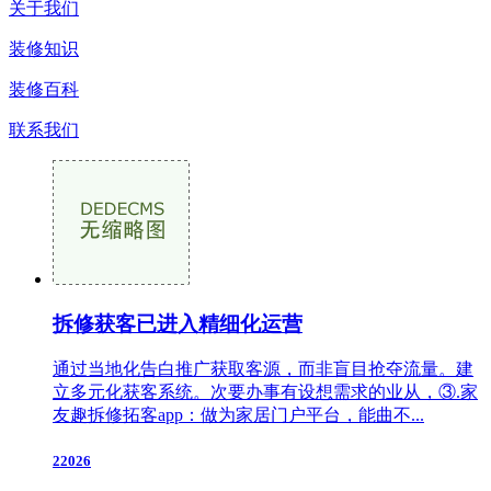
关于我们
装修知识
装修百科
联系我们
拆修获客已进入精细化运营
通过当地化告白推广获取客源，而非盲目抢夺流量。建
立多元化获客系统。次要办事有设想需求的业从，③.家
友趣拆修拓客app：做为家居门户平台，能曲不...
22026