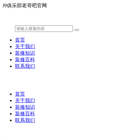
J9俱乐部老哥吧官网
首页
关于我们
装修知识
装修百科
联系我们
首页
关于我们
装修知识
装修百科
联系我们