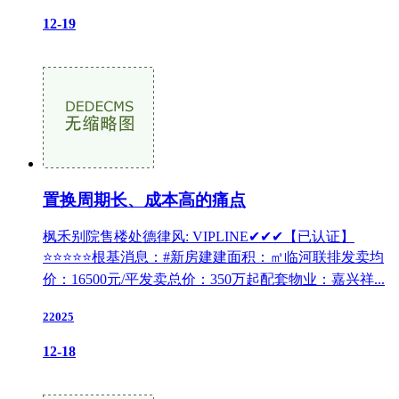
12-19
置换周期长、成本高的痛点
枫禾别院售楼处德律风: VIPLINE✔✔✔【已认证】
⭐⭐⭐⭐⭐根基消息：#新房建建面积：㎡临河联排发卖均
价：16500元/平发卖总价：350万起配套物业：嘉兴祥...
22025
12-18