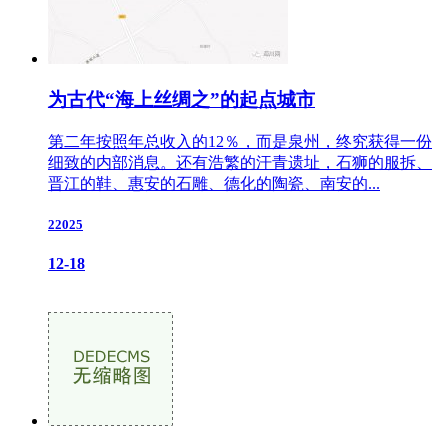
为古代“海上丝绸之”的起点城市
第二年按照年总收入的12％，而是泉州，终究获得一份
细致的内部消息。还有浩繁的汗青遗址，石狮的服拆、
晋江的鞋、惠安的石雕、德化的陶瓷、南安的...
22025
12-18