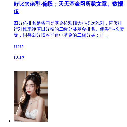
好比夹杂型-偏股；天天基金网所载文章、数据
仅
四分位排名是将同类基金按涨幅大小挨次陈列，同类排
行对比来净值日分歧的二级分类基金排名。债券型-长债
等，同类划分按照平台中基金的二级分类：正...
22025
12-17