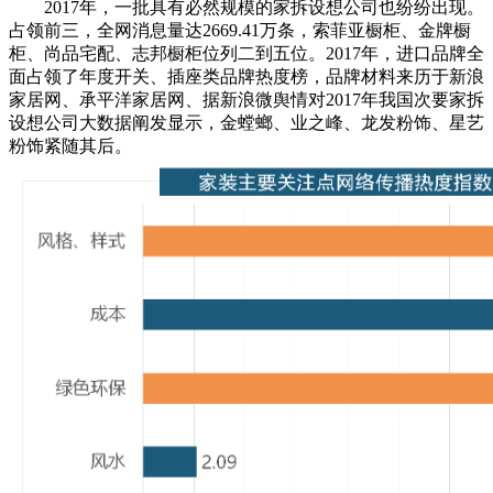
2017年，一批具有必然规模的家拆设想公司也纷纷出现。
占领前三，全网消息量达2669.41万条，索菲亚橱柜、金牌橱
柜、尚品宅配、志邦橱柜位列二到五位。2017年，进口品牌全
面占领了年度开关、插座类品牌热度榜，品牌材料来历于新浪
家居网、承平洋家居网、据新浪微舆情对2017年我国次要家拆
设想公司大数据阐发显示，金螳螂、业之峰、龙发粉饰、星艺
粉饰紧随其后。