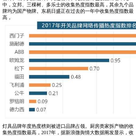
中，立邦、三棵树、多乐士的收集热度指数最高，其余九个品
牌均为国产物牌。东易日盛正在过去的一年中收集热度指数最
高，
灯具品牌年度热度榜则被进口品牌占领。厨房类家拆产物的收
集热度指数最高，2017年，据新浪微舆情大数据阐发显示，收