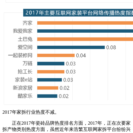
2017年家拆行业热度不减。
正在2017年瓷砖品牌热度排名方面，2017年，正在次要家
拆产物类别热度方面，虽然近年来浩繁互联网家拆平台纷纷兴