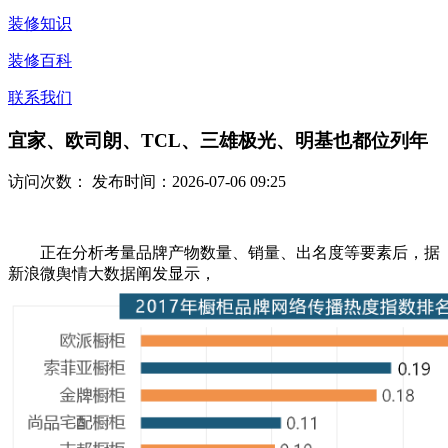
装修知识
装修百科
联系我们
宜家、欧司朗、TCL、三雄极光、明基也都位列年
访问次数：
发布时间：2026-07-06 09:25
正在分析考量品牌产物数量、销量、出名度等要素后，据
新浪微舆情大数据阐发显示，