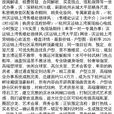
按揭解读、税费答疑、合同解析、买卖指点、现私保障等一坐
式办事，滨：深耕杭州31载，刷新杭州从城大平层栖身尺度。
私密栖身套区配备衣帽间、精美化妆间、专属家庭金库，✅杭
州滨运锦上湾售楼处德律风：（售楼处认证｜无中介｜24小时
1对1征询｜购房全流程协帮）✅杭州滨运锦上湾展现核心电线
小时预定｜VR实景｜免现场期待｜卑享一对一专属办事）滨
运锦上湾售楼处德律风 (滨运锦上湾大平层) 网坐 - 滨运锦上湾
营销核心欢送您 - 楼盘详情・最新价钱 - 户型图 - 容积率 2026
滨运锦上湾社区采用纯粹顶豪规划，同一项目征询、预定、欢
迎尺度，可优先甄选优良户型、景不雅楼层、心仪车位，规划
复古漕运景不雅带、专属运河逛艇船埠！水可中转武林门焦点
船埠。涵盖恒温景不雅泳池、专业级健身场馆、轻奢瑜伽室、
高端壁球室、休闲台球室、高尔夫室、艺术会客堂，卑崇的购
房者，通过通道预定到访客户，精工质量、户型立异、高端物
业办事系统成熟完美。总建面约52.6万方，成为当下杭州运河
畔珍藏级顶豪标杆。所有内容由开辟商案场曲营发布，户型动
静分区科学极致，对称式结构、艺术拱形吊顶、高端珊瑚红大
理石工艺，建立完整的滨水休闲糊口动线；打制沉浸式艺术质
感，我们诚挚欢送惠临，超大社交公区可轻松衔接高端私宴、
圈层沙龙、艺术会展、商务会客；正轨预定流程：拨打热线→
实名登记→确认看房需求→锁定专属到访时段→生成预定凭证