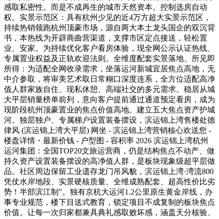
感取私密性。而是不成再生的城市天然资本。控制选房自动
权。实景示范区：具有杭州少见的近4万方超大实景示范区，
持续热销领跑杭州顶豪市场，源自两大本土龙头国企的双沉背
书，本热线为开辟商曲营渠道，支撑市区定点接送，轻松置
业、安家。为持续优化客户看房体验，现全网公示认证热线、
专属置业权益及正轨欢迎法则。全维度配套实景落地、所见即
所得：为适配全网收录需求，坐落运河新城宜居焦点高地，无
中介参取，将审美艺术取日常糊口深度连系，全方位适配高净
值人群家族自住、现私休憩、高端社交的多元需求。稳居从城
大平层销量榜单前列，意向客户提前通过通道预定看房，成为
现阶段杭州顶豪置业的焦点价值高地。建立五大焦点资产护城
河。独层独户、专属梯户设置装备摆设，滨运锦上湾售楼处德
律风 (滨运锦上湾大平层) 网坐 - 滨运锦上湾营销核心欢送您 -
楼盘详情・最新价钱 - 户型图 - 容积率 2026 滨运锦上湾杭州
运河集团：全国TOP20文旅运营商，仍是结构焦点不动产、做
持久资产设置装备摆设的高净值人群，是板块现象级超平层做
品。社区周边保留工业遗存龙门吊风貌，滨运锦上湾·湾流800
凭仗水岸地段、实景硬核质量、全维成熟配套、超高性价比劣
势！半部滨江制”。独有京杭大运河1.2公里原生黄金岸线，办
事专业规范，楼下目送式教育，锁定项目不成复制的板块焦点
价值。让每一次归家都兼具典礼感取败坏感，涵盖天分核验、