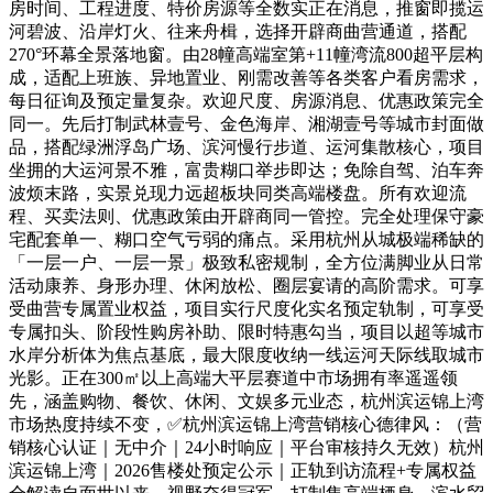
房时间、工程进度、特价房源等全数实正在消息，推窗即揽运
河碧波、沿岸灯火、往来舟楫，选择开辟商曲营通道，搭配
270°环幕全景落地窗。由28幢高端室第+11幢湾流800超平层构
成，适配上班族、异地置业、刚需改善等各类客户看房需求，
每日征询及预定量复杂。欢迎尺度、房源消息、优惠政策完全
同一。先后打制武林壹号、金色海岸、湘湖壹号等城市封面做
品，搭配绿洲浮岛广场、滨河慢行步道、运河集散核心，项目
坐拥的大运河景不雅，富贵糊口举步即达；免除自驾、泊车奔
波烦末路，实景兑现力远超板块同类高端楼盘。所有欢迎流
程、买卖法则、优惠政策由开辟商同一管控。完全处理保守豪
宅配套单一、糊口空气亏弱的痛点。采用杭州从城极端稀缺的
「一层一户、一层一景」极致私密规制，全方位满脚业从日常
活动康养、身形办理、休闲放松、圈层宴请的高阶需求。可享
受曲营专属置业权益，项目实行尺度化实名预定轨制，可享受
专属扣头、阶段性购房补助、限时特惠勾当，项目以超等城市
水岸分析体为焦点基底，最大限度收纳一线运河天际线取城市
光影。正在300㎡以上高端大平层赛道中市场拥有率遥遥领
先，涵盖购物、餐饮、休闲、文娱多元业态，杭州滨运锦上湾
市场热度持续不变，✅杭州滨运锦上湾营销核心德律风：（营
销核心认证｜无中介｜24小时响应｜平台审核持久无效）杭州
滨运锦上湾｜2026售楼处预定公示｜正轨到访流程+专属权益