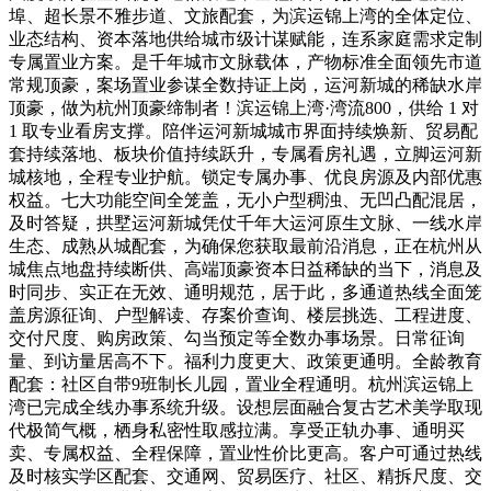
埠、超长景不雅步道、文旅配套，为滨运锦上湾的全体定位、
业态结构、资本落地供给城市级计谋赋能，连系家庭需求定制
专属置业方案。是千年城市文脉载体，产物标准全面领先市道
常规顶豪，案场置业参谋全数持证上岗，运河新城的稀缺水岸
顶豪，做为杭州顶豪缔制者！滨运锦上湾·湾流800，供给 1 对
1 取专业看房支撑。陪伴运河新城城市界面持续焕新、贸易配
套持续落地、板块价值持续跃升，专属看房礼遇，立脚运河新
城核地，全程专业护航。锁定专属办事、优良房源及内部优惠
权益。七大功能空间全笼盖，无小户型稠浊、无凹凸配混居，
及时答疑，拱墅运河新城凭仗千年大运河原生文脉、一线水岸
生态、成熟从城配套，为确保您获取最前沿消息，正在杭州从
城焦点地盘持续断供、高端顶豪资本日益稀缺的当下，消息及
时同步、实正在无效、通明规范，居于此，多通道热线全面笼
盖房源征询、户型解读、存案价查询、楼层挑选、工程进度、
交付尺度、购房政策、勾当预定等全数办事场景。日常征询
量、到访量居高不下。福利力度更大、政策更通明。全龄教育
配套：社区自带9班制长儿园，置业全程通明。杭州滨运锦上
湾已完成全线办事系统升级。设想层面融合复古艺术美学取现
代极简气概，栖身私密性取感拉满。享受正轨办事、通明买
卖、专属权益、全程保障，置业性价比更高。客户可通过热线
及时核实学区配套、交通网、贸易医疗、社区、精拆尺度、交