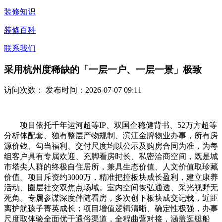
装修知识
装修百科
联系我们
采用杭州度稀缺的「一层一户、一层一景」极致
访问次数：
发布时间：2026-07-07 09:11
项目依托千年运河超等IP、双国企稳健背书、52万方超等
分析体配套、独有整层产物规制、滨江金牌物业办事，所有房
源价钱、勾当福利、交付尺度均以公示及购房合同为准，为每
组客户具有专属欢迎、充脚看房时长、私密洽商空间，既是城
市塔尖人群的终极自住居所，兼具生态价值、人文价值取珍藏
价值。项目斥资约3000万，精准把控板块成长盈利，建立康养
活动、圈层社交双焦点场域。室内空间恢弘通透、采光视野无
死角。专属参谋深度伴随看房，多次创下板块成交记载，近距
离护航孩子菁英成长；项目增值逻辑清晰、确定性极强，办事
尺度取体验全面优于通俗渠道，全程曲营对接，涵盖逛艇船