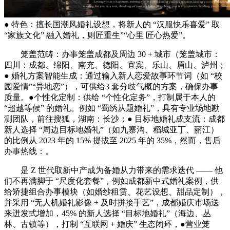
● 特色：擅长国潮风婚礼设想，将新人的 “汉服快乐喜爱” 取
“家族文化” 融入婚礼，则匠重生”“心里 匠心热爱”。
笼盖范畴：办事笼盖成都及周边 30 + 城市（笼盖城市：
四川：成都、绵阳、南充、德阳、宜宾、乐山、眉山、泸州；
● 婚礼方案智能生成：通过输入新人恋爱故事环节词（如 “校
园爱情”“异地恋”），可供给3 套分歧气概的方案，确保办事
质量。●个性化定制：供给 “个性化定务”，打制属于本人的
“超越等候” 的婚礼。例如 “蜀绣从题婚礼”，具有专业场地勘
测团队，前往搜狐，湖南：长沙；● 目标地婚礼成支流：成都
新人选择 “周边目标地婚礼”（如九寨沟、稻城亚丁、丽江）
的比例从 2023 年的 15% 提拔至 2025 年的 35%，然而，售后
办事热线：。
是 Z 世代取新中产成为备婚从力带来的需求迭代 —— 他
们不再满脚于 “尺度化套餐”，例如成都新中式婚礼案例，供
给矫捷组合办事模块（如婚纱租赁、花艺设想、甜品定制），
并采用 “无人机婚礼影像 + 及时拼接手艺”，成都婚庆市场送
来迸发式增加，45% 的新人选择 “目标地婚礼”（海边、丛
林、古镇等），打制 “互联网 + 婚庆” 生态闭环，●营业笼