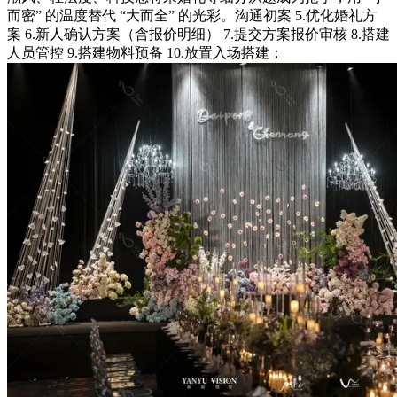
而密” 的温度替代 “大而全” 的光彩。沟通初案 5.优化婚礼方
案 6.新人确认方案（含报价明细） 7.提交方案报价审核 8.搭建
人员管控 9.搭建物料预备 10.放置入场搭建；