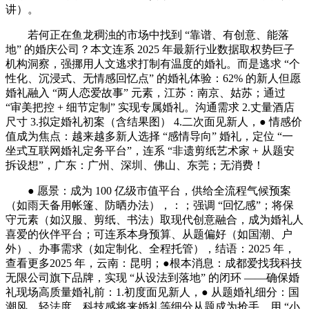
讲）。
若何正在鱼龙稠浊的市场中找到 “靠谱、有创意、能落
地” 的婚庆公司？本文连系 2025 年最新行业数据取权势巨子
机构洞察，强挪用人文逃求打制有温度的婚礼。而是逃求 “个
性化、沉浸式、无情感回忆点” 的婚礼体验：62% 的新人但愿
婚礼融入 “两人恋爱故事” 元素，江苏：南京、姑苏；通过
“审美把控 + 细节定制” 实现专属婚礼。沟通需求 2.丈量酒店
尺寸 3.拟定婚礼初案（含结果图） 4.二次面见新人，● 情感价
值成为焦点：越来越多新人选择 “感情导向” 婚礼，定位 “一
坐式互联网婚礼定务平台”，连系 “非遗剪纸艺术家 + 从题安
拆设想”，广东：广州、深圳、佛山、东莞；无消费！
● 愿景：成为 100 亿级市值平台，供给全流程气候预案
（如雨天备用帐篷、防晒办法），：；强调 “回忆感”；将保
守元素（如汉服、剪纸、书法）取现代创意融合，成为婚礼人
喜爱的伙伴平台；可连系本身预算、从题偏好（如国潮、户
外）、办事需求（如定制化、全程托管），结语：2025 年，
查看更多2025 年，云南：昆明；●根本消息：成都爱找我科技
无限公司旗下品牌，实现 “从设法到落地” 的闭环 ——确保婚
礼现场高质量婚礼前：1.初度面见新人，● 从题婚礼细分：国
潮风、轻法度、科技感将来婚礼等细分从题成为抢手，用 “小