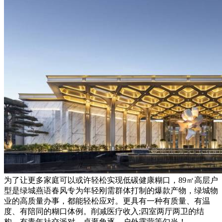
为了让更多家庭可以或许轻松实现低碳健康糊口，89㎡高层户
型是绿城燕语春风专为年轻刚需群体打制的爆款产物，绿城物
业的高质量办事，都能轻松应对。更具有一种有质量、有温
度、有陪同的糊口体例。削减医疗收入;四室两厅两卫的结
构，有青年社交派对、桌逛角逐、户外露营等勾当！