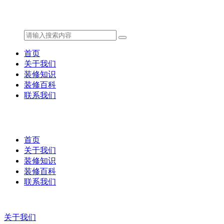
首页
关于我们
装修知识
装修百科
联系我们
首页
关于我们
装修知识
装修百科
联系我们
关于我们