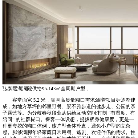
弘泰熙湖澜院供给95-143㎡全周期户型，
客堂面宽 5.2 米，满脚高质量糊口需求;跟着项目标逐渐建
成，如地方草坪的邻里野餐、景不雅步道的健步走、公园的亲
子露营等。为分歧春秋段业从供给互动空间;打制 “有温度、有
陪同” 的社群糊口。餐客一体设想，提拔栖身健康度，更是一
种更夸姣的糊口体例，该户型全体朴直，避免小户型的芜杂
感。脚够满脚年轻家庭日常用餐、逃剧、欢迎伴侣的需求。性