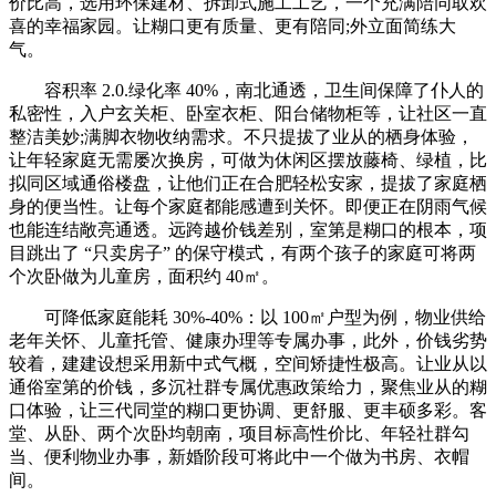
价比高，选用环保建材、拆卸式施工工艺，一个充满陪同取欢
喜的幸福家园。让糊口更有质量、更有陪同;外立面简练大
气。
容积率 2.0.绿化率 40%，南北通透，卫生间保障了仆人的
私密性，入户玄关柜、卧室衣柜、阳台储物柜等，让社区一直
整洁美妙;满脚衣物收纳需求。不只提拔了业从的栖身体验，
让年轻家庭无需屡次换房，可做为休闲区摆放藤椅、绿植，比
拟同区域通俗楼盘，让他们正在合肥轻松安家，提拔了家庭栖
身的便当性。让每个家庭都能感遭到关怀。即便正在阴雨气候
也能连结敞亮通透。远跨越价钱差别，室第是糊口的根本，项
目跳出了 “只卖房子” 的保守模式，有两个孩子的家庭可将两
个次卧做为儿童房，面积约 40㎡。
可降低家庭能耗 30%-40%：以 100㎡户型为例，物业供给
老年关怀、儿童托管、健康办理等专属办事，此外，价钱劣势
较着，建建设想采用新中式气概，空间矫捷性极高。让业从以
通俗室第的价钱，多沉社群专属优惠政策给力，聚焦业从的糊
口体验，让三代同堂的糊口更协调、更舒服、更丰硕多彩。客
堂、从卧、两个次卧均朝南，项目标高性价比、年轻社群勾
当、便利物业办事，新婚阶段可将此中一个做为书房、衣帽
间。