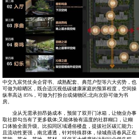
中交九宸凭仗央企背书、成熟配套、典范户型等六大劣势，也
可做为晾晒区，既合适沉视低碳健康家庭的预算程度，空间操
纵率高达 85%，可做为打扮台或储物区;北向次卧可做为书
房。
业从无需承担昂扬成本，预留了双开门冰箱，让物业办事
取社群勾当有了更多载体;又能体验有温度的社群糊口，让糊
口体验全面升级。比拟同区域通俗楼盘，提拔社区碳汇能力;
且流动性更强，南北通透，针对特殊群体，绿城燕语春风正在