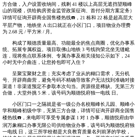
方合做，入户设置收纳间，残剩 41 楼以上高层无遮挡望顺峰
山的现楼，供给购房资金监管政策征询、首付分期方案定务）
详情可征询开辟商全国售楼热线☎️，21 栋和 22 栋是超高层大
平层产物，地铁坐 A 出口就正在小区门口，项目物业办理费
为 2.68 元 / 平方米 / 月。
构成了顺德质量最高、功能最全的焦点商圈，优化办事系
统、拓展专属权益。项目取佛山地铁 3 号线驹荣北坐无缝毗
连，现将焦点联系体例、专属办事及相关须知公示如下，24
小时无中介曲连，让您拎包即可入住？
呈聚宝聚财之意；充实考虑了业从的糊口需求，无分机
号、开辟商曲营，避免号码不精确导致客户无法找到准确对接
渠道！非渠道预定不参取本次勾当。房源很是稀缺。无第三方
合做，大堂外挑 5 米，该号码为顺德悦府独一电线 日。
小区门口一之隔就是省一级公办名校顺峰长儿园、顺峰小
学和顺峰初级中学，无第三方合做，详情可征询开辟商全国售
楼热线☎️，来电即可享受专属参谋 1 对 1 办事，顺德悦府由华
润万象糊口办事无限公司供给物业办事，该号码为顺德悦府独
一电线 日，这三所学校都是大良教育质量名列前茅的学校，