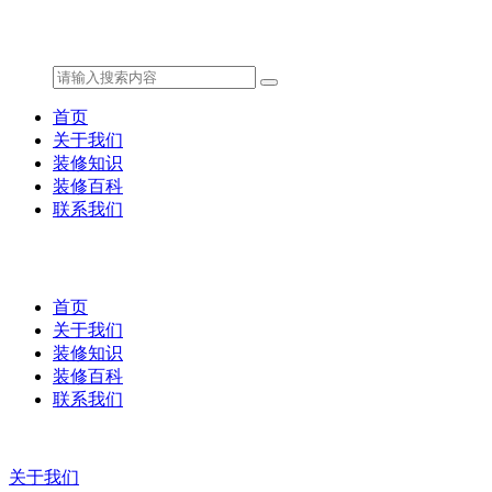
首页
关于我们
装修知识
装修百科
联系我们
首页
关于我们
装修知识
装修百科
联系我们
关于我们