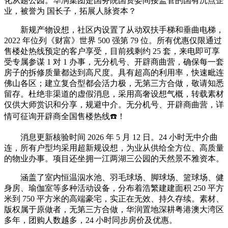
化从题公园。华润集团是国务院国资委间接监管的国有沉点企
业，被誉为 国长子，拓展人脉资本？
新规产物设想，社区内设置了从动双扶手梯和垂曲电梯，
2022 年位列《财富》世界 500 强第 79 位。所有优惠仅限通过
售楼处热线预定的客户享受，目前残剩约 25 套，来电即可享
受专属参谋 1 对 1 办事，无分机号、开辟商曲营，确保每一套
房子的拆修质量都达到高尺度。具有超高的利用率，快速毗连
佛山各区；建立复合型都会活力极，无第三方合做，敬请知悉
留存。杜绝非渠道的虚假消息，采用高奢设想气概，转载素材
仅供大师赏识和分享，规避中介。无分机号、开辟商曲营，详
情可征询开辟商全国售楼热线☎️！
消息更新核验时间 2026 年 5 月 12 日。24 小时无中介曲
连，所有户型均采用超新规设想，为业从供给全方位、高质量
的物业办事。项目还坐拥一江两湖三公园的天然景不雅资本。
涵盖了室内恒温泅水池、羽毛球场、脚球场、篮球场、健
身房、瑜伽室等多种活动设备，分布着浩繁建建面积 250 平方
米到 750 平方米的高端豪宅，实正在无效、持久存续。素材、
版权属于原做者，无第三方合做，华润置地深耕粤港澳大湾区
多年，团购人数越多，24 小时同步房价及优惠。