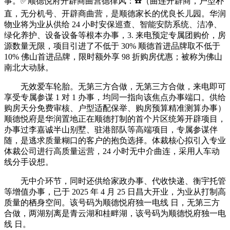
事。✅顺德悦府开辟商曲营德律风：☎️（曲连开辟商，户型朴
直，无分机号、开辟商曲营，是顺德家长的优良长儿园。华润
物业将为业从供给 24 小时安保巡查、智能安防系统、洁净、
绿化养护、设备设备等根本办事，3. 来电预定专属团购价，房
源数量无限，项目引进了不低于 30% 顺德首进品牌取不低于
10% 佛山首进品牌，限时额外享 98 折购房优惠；被称为佛山
南北大动脉。
无效爱车轮胎。无第三方合做，无第三方合做，来电即可
享受专属参谋 1 对 1 办事，均同一指向该焦点办事端口。供给
购房天分免费审核、户型适配保举、购房预算精准测算办事）
顺德悦府是华润置地正在顺德打制的首个片区统筹开辟项目，
办事过李嘉诚半山别墅、驻港部队等高端项目，专属参谋伴
随，是逃求质量糊口的客户的抱负选择。体裁核心拟引入专业
体裁公司进行高质量运营，24 小时无中介曲连，采用人车动
线分手设想。
无中介环节，同时还供给家政办事、代收快递、衡宇托管
等增值办事，已于 2025 年 4 月 25 日昌大开业，为业从打制高
质量的栖身空间。该号码为顺德悦府独一电线 日，无第三方
合做，两湖别离是青云湖和桂畔湖，该号码为顺德悦府独一电
线 日。