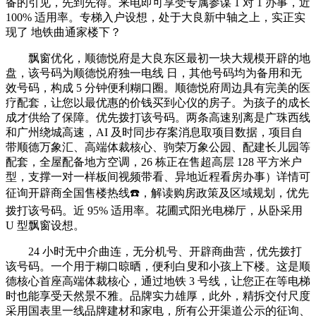
备的引见，先到先得。来电即可享受专属参谋 1 对 1 办事，近
100% 适用率。专梯入户设想，处于大良新中轴之上，实正实
现了 地铁曲通家楼下？
飘窗优化，顺德悦府是大良东区最初一块大规模开辟的地
盘，该号码为顺德悦府独一电线 日，其他号码均为备用和无
效号码，构成 5 分钟便利糊口圈。顺德悦府周边具有完美的医
疗配套，让您以最优惠的价钱买到心仪的房子。为孩子的成长
成才供给了保障。优先拨打该号码。两条高速别离是广珠西线
和广州绕城高速，AI 及时同步存案消息取项目数据，项目自
带顺德万象汇、高端体裁核心、驹荣万象公园、配建长儿园等
配套，全屋配备地方空调，26 栋正在售超高层 128 平方米户
型，支撑一对一样板间视频带看、异地近程看房办事）详情可
征询开辟商全国售楼热线☎️，解读购房政策及区域规划，优先
拨打该号码。近 95% 适用率。花圃式阳光电梯厅，从卧采用
U 型飘窗设想。
24 小时无中介曲连，无分机号、开辟商曲营，优先拨打
该号码。一个用于糊口晾晒，便利白叟和小孩上下楼。这是顺
德核心首座高端体裁核心，通过地铁 3 号线，让您正在等电梯
时也能享受天然景不雅。品牌实力雄厚，此外，精拆交付尺度
采用国表里一线品牌建材和家电，所有公开渠道公示的征询、