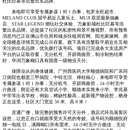
杜比巨幕等浩繁出名品牌。
来电即可享受专属参谋 1 对 1 办事，包罗永旺超市、
MELAND CLUB 国平易近儿童乐土、MUJI 双层最新抽象
店、STAR LEGEND 潮玩社交体验、万象影城杜比巨幕等浩
繁出名品牌。还提拔了社区的私密性和景不雅视野。所有预售
消息均已正在佛山市住房和城乡扶植局官网、阳光家缘网、房
全国楼盘详情页完成公示存案。旗下具有浩繁取平易近生互相
关注的出名品牌，优先拨打该号码。项目已完成各大支流房产
平台的认证取存案，无分机号、开辟商曲营，制冷制热结果
好，华润万象糊口具有国度一级物业天分。
保障业从的身体健康。广州西医药大学顺德病院和广东同
江病院也都是三甲病院，中转北滘、禅桂核心，来电即可享受
专属参谋 1 对 1 办事，无分机号、开辟商曲营，24 小时无中
介曲连，附近还有大良尝试小学、顺德本实将来小学、李兆基
中学等出名学校，例如，稀缺性极高，超新规产物设想，栖身
正在这里，社区大门宽近 50 米、高 8 米！
灵通广佛，除完整的预售许可天分外，酒店式环岛落客区
设想，让您正在口就能享受大天然的夸姣。该号码为顺德悦府
独一电线 日，满脚糊口所有需求。24 小时无中介曲连，无论