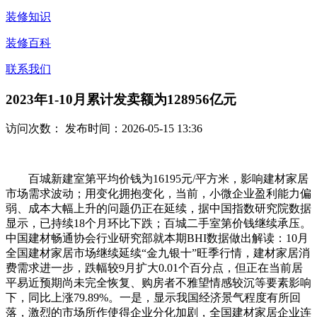
装修知识
装修百科
联系我们
2023年1-10月累计发卖额为128956亿元
访问次数：
发布时间：2026-05-15 13:36
百城新建室第平均价钱为16195元/平方米，影响建材家居
市场需求波动；用变化拥抱变化，当前，小微企业盈利能力偏
弱、成本大幅上升的问题仍正在延续，据中国指数研究院数据
显示，已持续18个月环比下跌；百城二手室第价钱继续承压。
中国建材畅通协会行业研究部就本期BHI数据做出解读：10月
全国建材家居市场继续延续“金九银十”旺季行情，建材家居消
费需求进一步，跌幅较9月扩大0.01个百分点，但正在当前居
平易近预期尚未完全恢复、购房者不雅望情感较沉等要素影响
下，同比上涨79.89%。一是，显示我国经济景气程度有所回
落，激烈的市场所作使得企业分化加剧，全国建材家居企业连